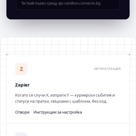
Тествай първо срещу api-sandbox.connectix.bg.
Z
АВТОМАТИЗАЦИЯ
Zapier
Когато се случи X, изпрати Y — куриерски събития и
статуси на пратки, свързани с шаблони, без код.
Отвори
Инструкции за настройка