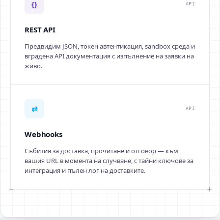
{}
API
REST API
Предвидим JSON, токен автентикация, sandbox среда и
вградена API документация с изпълнение на заявки на
живо.
⇄
API
Webhooks
Събития за доставка, прочитане и отговор — към
вашия URL в момента на случване, с тайни ключове за
интеграция и пълен лог на доставките.