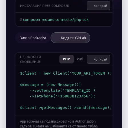
ИНСТАЛАЦИЯ ПРЕЗ COMPOSER
Копирай
$
composer require connectix/php-sdk
Виж в Packagist
Кодът в GitLab
ПЪРВОТО ТИ
PHP
curl
Копирай
СЪОБЩЕНИЕ
$client = new Client('YOUR_API_TOKEN');

$message = (new Message())

    ->setTemplate('TEMPLATE_ID')

    ->setPhone('+359888123456');

$client->getMessages()->send($message);
App токенът се подава директно в Authorization
хедъра; ID-тата на шаблоните са от твоето табло.