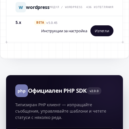
wordpress
W
МОДУЛ / WORDPRESS
436 ИЗТЕГЛЯНИЯ
5.x
BETA
v5.0.45
Инструкции за настройка
Изтегли
Официален PHP SDK
php
v2.0.0
Типизиран PHP клиент — изпращайте
съобщения, управлявайте шаблони и четете
статуси с няколко реда.